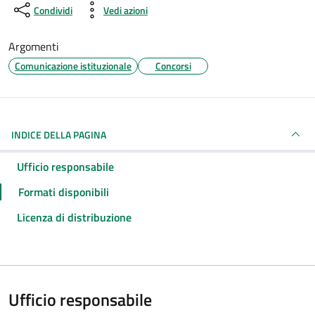
Dettagli del documento
Condividi
Vedi azioni
Argomenti
Comunicazione istituzionale
Concorsi
INDICE DELLA PAGINA
Ufficio responsabile
Formati disponibili
Licenza di distribuzione
Ufficio responsabile