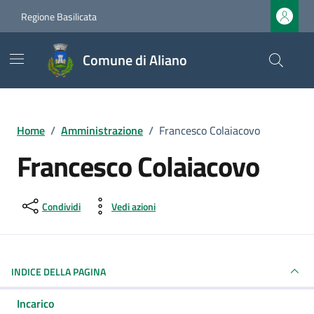
Vai ai contenuti
Vai al footer
Regione Basilicata
Comune di Aliano
Home
/
Amministrazione
/
Francesco Colaiacovo
Francesco Colaiacovo
Condividi
Vedi azioni
INDICE DELLA PAGINA
Incarico